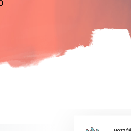
0
Hozzáé