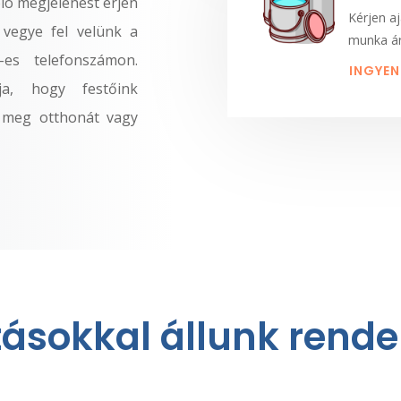
ló megjelenést érjen
Kérjen aj
y vegye fel velünk a
munka ár
es telefonszámon.
INGYEN
a, hogy festőink
k meg otthonát vagy
tásokkal állunk rend