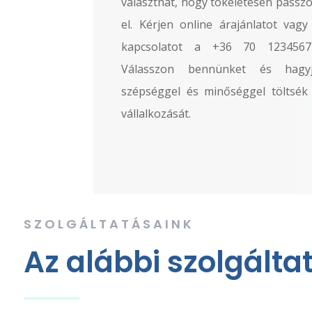
választhat, hogy tökéletesen passzo
el. Kérjen online árajánlatot vag
kapcsolatot a +36 70 1234567-
Válasszon bennünket és hagyj
szépséggel és minőséggel töltsé
vállalkozását.
SZOLGÁLTATÁSAINK
Az alábbi szolgálta