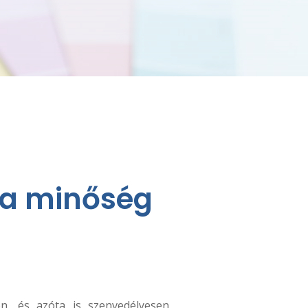
g a minőség
n, és azóta is szenvedélyesen