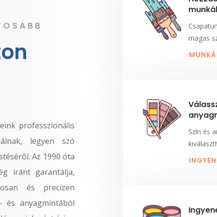
munká
TOSABB
Csapatunk
magas sz
zon
MUNKÁI
Válass
anyagm
eink professzionális
Szín és 
ínálnak, legyen szó
kiválaszt
stéséről. Az 1990 óta
INGYEN
g iránt garantálja,
osan és precízen
- és anyagmintából
Ingyene