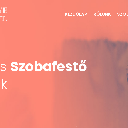
KEZDŐLAP
RÓLUNK
SZO
is
Szobafestő
ok