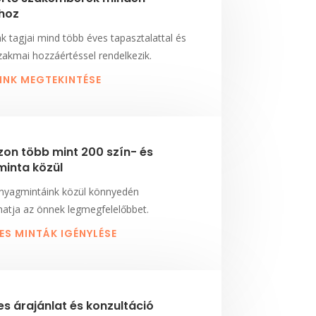
hoz
 tagjai mind több éves tapasztalattal és
akmai hozzáértéssel rendelkezik.
NK MEGTEKINTÉSE
zon több mint 200 szín- és
inta közül
anyagmintáink közül könnyedén
hatja az önnek legmegfelelőbbet.
ES MINTÁK IGÉNYLÉSE
s árajánlat és konzultáció