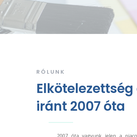
RÓLUNK
Elkötelezettsé
iránt 2007 óta
2007 óta vagyunk jelen a piaco