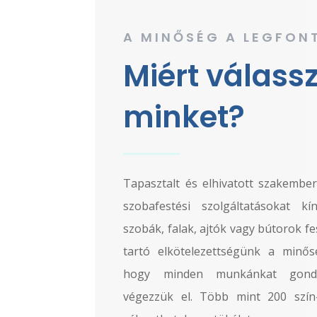
A MINŐSÉG A LEGFON
Miért válass
minket?
Tapasztalt és elhivatott szakember
szobafestési szolgáltatásokat k
szobák, falak, ajtók vagy bútorok fe
tartó elkötelezettségünk a minősé
hogy minden munkánkat gond
végezzük el. Több mint 200 szín