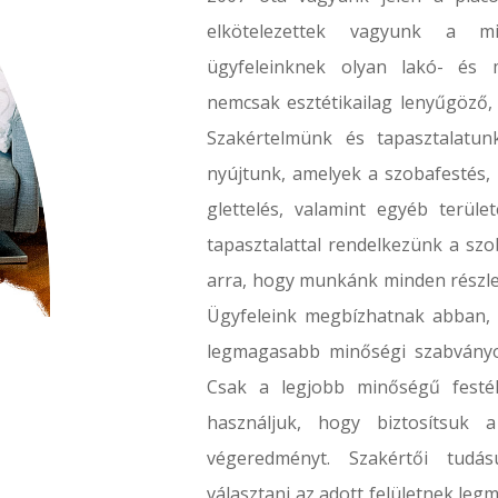
elkötelezettek vagyunk a m
ügyfeleinknek olyan lakó- és 
nemcsak esztétikailag lenyűgöző, 
Szakértelmünk és tapasztalatun
nyújtunk, amelyek a szobafestés, 
glettelés, valamint egyéb terül
tapasztalattal rendelkezünk a szo
arra, hogy munkánk minden részle
Ügyfeleink megbízhatnak abban,
legmagasabb minőségi szabványo
Csak a legjobb minőségű festé
használjuk, hogy biztosítsuk
végeredményt. Szakértői tud
választani az adott felületnek leg