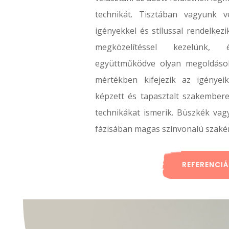
technikát. Tisztában vagyunk 
igényekkel és stílussal rendelkez
megközelítéssel kezelünk, 
együttműködve olyan megoldásoka
mértékben kifejezik az igényei
képzett és tapasztalt szakembere
technikákat ismerik. Büszkék v
fázisában magas színvonalú szakért
REFERENCI