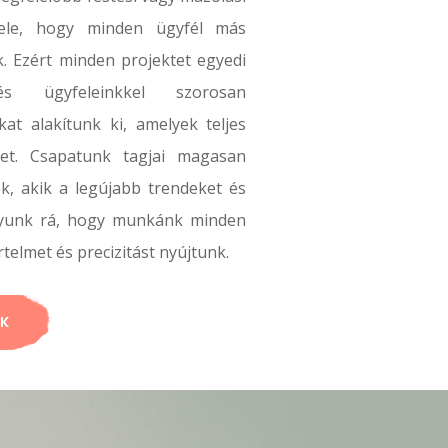
vele, hogy minden ügyfél más
ik. Ezért minden projektet egyedi
és ügyfeleinkkel szorosan
t alakítunk ki, amelyek teljes
ket. Csapatunk tagjai magasan
k, akik a legújabb trendeket és
agyunk rá, hogy munkánk minden
elmet és precizitást nyújtunk.
ÁK