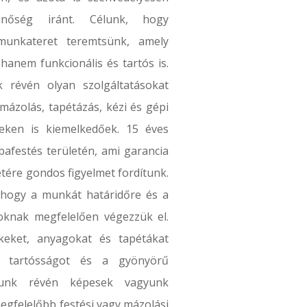
inőség iránt. Célunk, hogy
munkateret teremtsünk, amely
hanem funkcionális és tartós is.
k révén olyan szolgáltatásokat
mázolás, tapétázás, kézi és gépi
eteken is kiemelkedőek. 15 éves
bafestés területén, ami garancia
tére gondos figyelmet fordítunk.
 hogy a munkát határidőre és a
knak megfelelően végezzük el.
keket, anyagokat és tapétákat
 a tartósságot és a gyönyörű
ásunk révén képesek vagyunk
megfelelőbb festési vagy mázolási